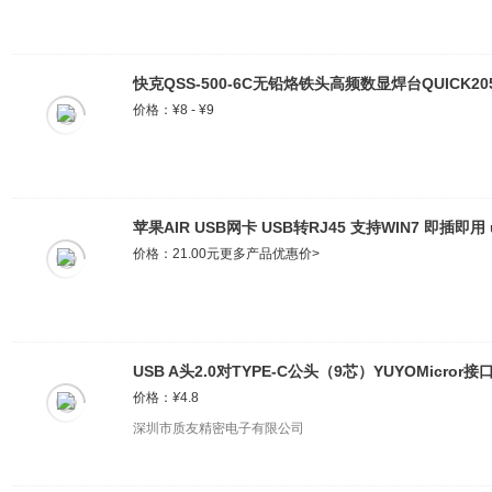
快克QSS-500-6C无铅烙铁头高频数显焊台QUICK20
价格：¥8 - ¥9
苹果AIR USB网卡 USB转RJ45 支持WIN7 即插即用
价格：21.00元
更多产品优惠价>
USB A头2.0对TYPE-C公头（9芯）YUYOMicro
价格：
¥
4.8
深圳市质友精密电子有限公司