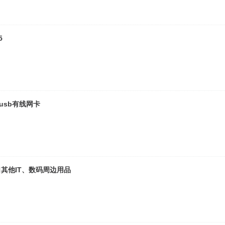
5
 usb有线网卡
r接口其他IT、数码周边用品