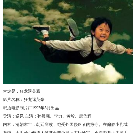
肯定是，狂龙逞英豪
影片名称：狂龙逞英豪
峨眉电影制片厂1995年5月出品
导演：逆风 主演：孙晨曦、李力、黄玲、唐佐辉
内容：清朝末年，朝廷腐败，饱受外国侵略者的掠夺。在偏僻小县城
龙镇，土毛子为向洋人讨赏而四处搜罗古玩珍宝，小衙内龙大少游手