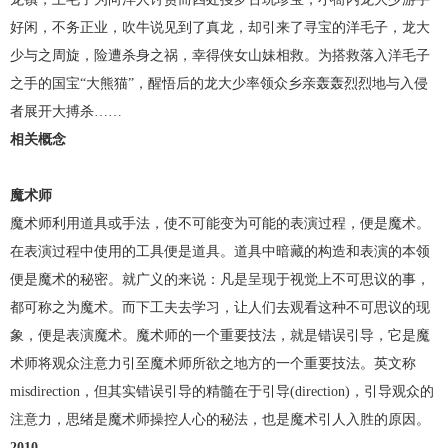
好闲，不务正业，吹牛说见到了真龙，却引来了寻宝的洋毛子，龙大
少与之周旋，险遭杀身之祸，幸得侠女山妹相救。为搭救落入洋毛子
之手的国宝“大熊猫”，醒悟后的龙大少率领众乡亲轰轰烈烈地与入侵
者展开大搏杀……
相关概念
魔术师
魔术师利用道具或手法，使不可能变为可能的表演过程，便是魔术。
在表演过程中使用的工具便是道具。道具中暗藏的构造和表演的本领
便是魔术的秘密。就广义的来说：凡是呈现于视觉上不可思议的事，
都可称之为魔术。而下工夫去学习，让人们去观看这种不可思议的现
象，便是表演魔术。魔术师的一个重要技法，就是错误引导，它是魔
术师将观众注意力引至魔术师所欲之地方的一个重要技法。英文称
misdirection，但其实错误引导的精髓在于引导(direction)，引导观众的
注意力，思绪是魔术师操控人心的秘法，也是魔术引人入胜的原因。
2010