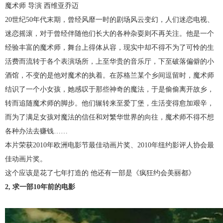
魔术师 导演 西维亚乔迈
20世纪50年代末期，曾经风靡一时的剧场风云变幻，人们迷恋电视、
迷恋摇滚，对于曾经伴随他们长大的各种杂耍则不再关注。他是一个
经验丰富的魔术师，舞台上得体从容，现实中却不得不为了可怜的生
活费而流转于各个表演场所，上至华贵的音乐厅，下至破落偏僻的小
酒馆，不变的是他对魔术的执着。在苏格兰某个乡间逗留时，魔术师
结识了一个小女孩，她感叹于那些神奇的魔法，于是偷偷离开故乡，
转而追随魔术师的脚步。他们辗转来至爱丁堡，生活变得愈加艰辛，
而为了满足女孩对魔法的信任和对繁华世界的向往，魔术师不得不想
各种办法去赚钱……
本片荣获2010年欧洲电影节最佳动画片奖、2010年纽约影评人协会最
佳动画片奖。
这个应该是花了七年打造的 他还有一部是《疯狂约会美丽都》
2, 求一部10年前的电影