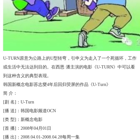
U-TURN原意为公路上的U型转弯，引申义为走入了一个死循环，工作
或生活中无法达到目的。在西恩·潘主演的电影《U-TURN》中可以看
到这种含义的典型表现。
韩国新概念电影苏志燮4年后回归荧屏的作品《U-Turn》
简 介：
[剧 名]：U-Turn
[播 送]：韩国电影频道OCN
[类 型]：新概念电影
[首 播]：2008年04月01日
[播 出]：2008.04.01-2008.04.28每周一集