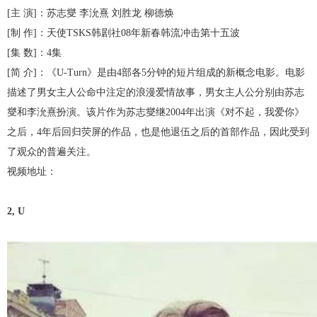
[主 演]：苏志燮 李沇熹 刘胜龙 柳德焕
[制 作]：天使TSKS韩剧社08年新春韩流冲击第十五波
[集 数]：4集
[简 介]：《U-Turn》是由4部各5分钟的短片组成的新概念电影。电影
描述了男女主人公命中注定的浪漫爱情故事，男女主人公分别由苏志
燮和李沇熹扮演。该片作为苏志燮继2004年出演《对不起，我爱你》
之后，4年后回归荧屏的作品，也是他退伍之后的首部作品，因此受到
了观众的普遍关注。
视频地址：
2, U