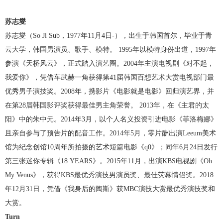
苏志燮
苏志燮（So Ji Sub，1977年11月4日-），出生于韩国首尔，毕业于青
云大学，韩国男演员、歌手、模特。 1995年以模特身份出道，1997年
参演《天桥风云》，正式踏入演艺圈。2004年主演电视剧《对不起，
我爱你》，凭借车武赫一角获得第41届韩国百想艺术大赏电视部门最
优秀男子演技奖。2008年，携影片《电影就是电影》回归演艺界，并
在第28届韩国影评奖获得最佳男主角荣誉。 2013年，在《主君的太
阳》中的朱中元。2014年3月，以个人名义投资引进电影《菲洛梅娜》
且亲自参与了预告片的配音工作。2014年5月，零片酬出演Leeum美术
馆为纪念创馆10周年所拍摄的艺术短篇电影《q0》；同年6月24日发行
第三张迷你专辑《18 YEARS》。2015年11月，出演KBS电视剧《Oh
My Venus》，获得KBS最优秀演技男演员奖、最佳荧幕情侣奖。2018
年12月31日，凭借《我身后的陶斯》获MBC演技大赏最优秀演技奖和
大赏。
Turn