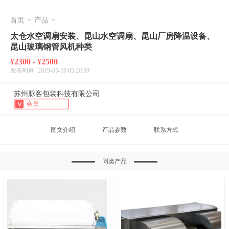
首页
>
产品
>
太仓水空调扇安装、昆山水空调扇、昆山厂房降温设备、
昆山玻璃钢管风机种类
¥2300 - ¥2500
发布时间 2019-05-19 05:20:59
苏州脉客包装科技有限公司
会员
图文介绍
产品参数
联系方式
同类产品