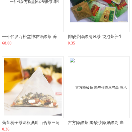
一件代发万松堂神农绛酸茶 养生花茶 痛风排酸 代加工降酸茶 茶叶
排酸茶降酸清风茶 袋泡茶养生茶中药组方茶贴牌OEM贴牌代加工
68.00
0.35
菊苣栀子茶葛根桑叶百合茶三角包袋泡茶降酸茶 袋泡茶OEM贴牌加工
古方降酸茶 降酸茶降尿酸高 痛风茶 御农雅力斯本草排酸茶
0.36