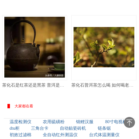
茶化石是红茶还是黑茶 普洱是黑茶还是红茶？茶是怎么分类的,分几个大类？
茶化石普洱茶怎么喝 如何喝老班章普洱茶
大家都在看
温度检测仪
农用硫磺粉
锦鲤汉服
80寸电视机
dtu柜
三角台卡
自动贴瓷砖机
链条锯
初效过滤棉
全自动红外测温仪
台式体温测量仪