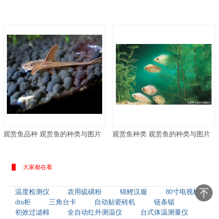
观赏鱼品种 观赏鱼的种类与图片
观赏鱼种类 观赏鱼的种类与图片
大家都在看
温度检测仪
农用硫磺粉
锦鲤汉服
80寸电视机
dtu柜
三角台卡
自动贴瓷砖机
链条锯
初效过滤棉
全自动红外测温仪
台式体温测量仪