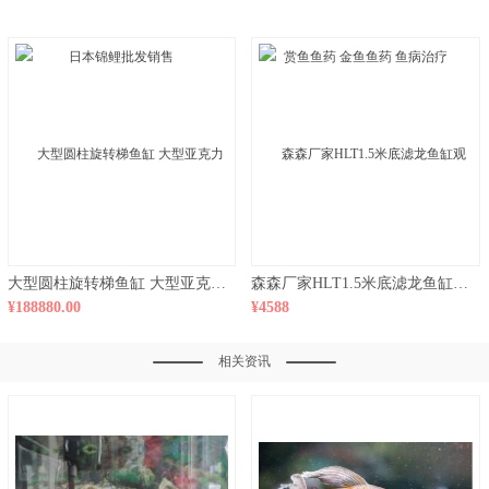
大型圆柱旋转梯鱼缸 大型亚克力鱼缸 大型观赏鱼缸 鱼缸工程制作
森森厂家HLT1.5米底滤龙鱼缸观赏鱼水族箱鱼缸玻璃鱼缸 水族箱
¥188880.00
¥4588
相关资讯