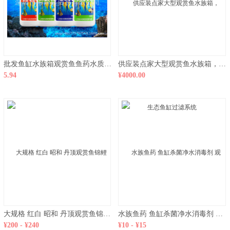
批发鱼缸水族箱观赏鱼鱼药水质安定剂除氯水硝化细菌水族用品
供应装点家大型观赏鱼水族箱，生态鱼缸过滤系统
5.94
¥4000.00
大规格 红白 昭和 丹顶观赏鱼锦鲤日本锦鲤批发销售
水族鱼药 鱼缸杀菌净水消毒剂 观赏鱼鱼药 金鱼鱼药 鱼病治疗
¥200 - ¥240
¥10 - ¥15