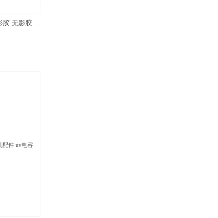
UV胶水生产UV转印、手机按键无影胶 无影胶 uv无影胶水