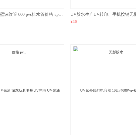
dn600 upuvc双壁波纹管 600 pvc排水管价格 upvc管价格 pv...
¥40