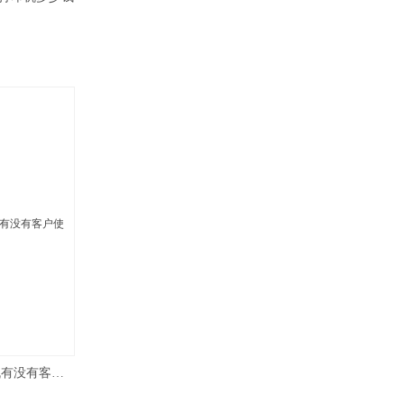
交道标牌uV打印没备 uv平板打印机有没有客户使用反馈的意见