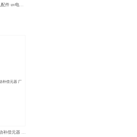
UV紫外线灯电容器 10UF4000Vuv机配件 uv电容器
15UF耐压2000VUV电容器 UV灯启动补偿元器 厂家直销4头UV专用电容