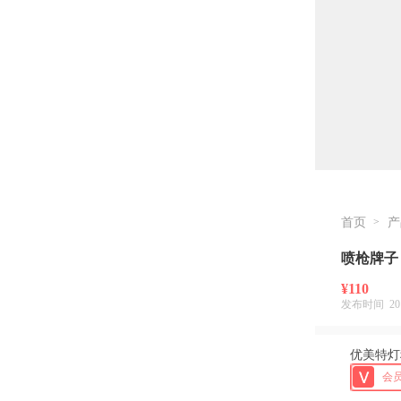
首页
>
产
喷枪牌子
¥110
发布时间 2019-
优美特灯
会