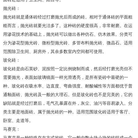
抛光砖：
抛光砖就是通体砖经过打磨抛光后而成的砖。相对于通体砖的平面粗
糙而言，抛光砖就要光洁多了。这种砖的硬度很高，非常耐磨。在运
用渗花技术的基础上，抛光砖可以做出各种仿石、仿木效果。分类可
分为渗花型抛光砖、微粉型抛光砖、多管布料抛光砖、微晶石。适用
范围除卫生间、厨房外，其余多数室内空间都可使用。
玻化砖：
玻化砖是由石英砂、泥按照一定比例烧制而成，然后经打磨光亮但不
需要抛光，表面如玻璃镜面一样光滑透亮，是所有瓷砖中最硬的一
种。玻化砖在吸水率、边直度、弯曲强度、耐酸碱性等方面都优于普
通釉面砖、抛光砖及一般的大理石。但是玻化砖也不是完美的，它的
缺陷就是经过打磨后，毛气孔暴露在外，灰尘、油污等容易渗入。分
类主要是地面砖。属于抛光砖的一种。适用范围玻化砖适用于客厅、
卧室、走道等。
马赛克：
马赛克是一种特殊存在方式的砖，它一般由数十块小块的砖组成一个