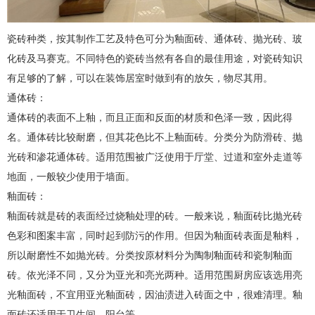
瓷砖种类，按其制作工艺及特色可分为釉面砖、通体砖、抛光砖、玻
化砖及马赛克。不同特色的瓷砖当然有各自的最佳用途，对瓷砖知识
有足够的了解，可以在装饰居室时做到有的放矢，物尽其用。
通体砖：
通体砖的表面不上釉，而且正面和反面的材质和色泽一致，因此得
名。通体砖比较耐磨，但其花色比不上釉面砖。分类分为防滑砖、抛
光砖和渗花通体砖。适用范围被广泛使用于厅堂、过道和室外走道等
地面，一般较少使用于墙面。
釉面砖：
釉面砖就是砖的表面经过烧釉处理的砖。一般来说，釉面砖比抛光砖
色彩和图案丰富，同时起到防污的作用。但因为釉面砖表面是釉料，
所以耐磨性不如抛光砖。分类按原材料分为陶制釉面砖和瓷制釉面
砖。依光泽不同，又分为亚光和亮光两种。适用范围厨房应该选用亮
光釉面砖，不宜用亚光釉面砖，因油渍进入砖面之中，很难清理。釉
面砖还适用于卫生间、阳台等。