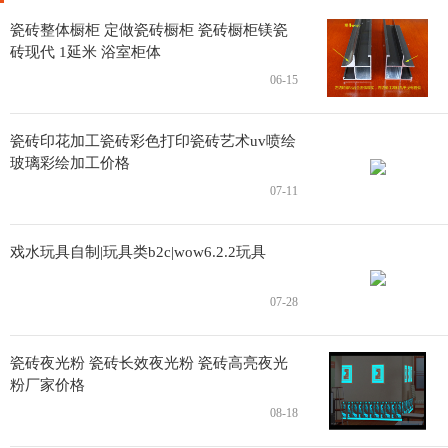
瓷砖整体橱柜 定做瓷砖橱柜 瓷砖橱柜镁瓷
砖现代 1延米 浴室柜体
06-15
瓷砖印花加工瓷砖彩色打印瓷砖艺术uv喷绘
玻璃彩绘加工价格
07-11
戏水玩具自制|玩具类b2c|wow6.2.2玩具
07-28
瓷砖夜光粉 瓷砖长效夜光粉 瓷砖高亮夜光
粉厂家价格
08-18