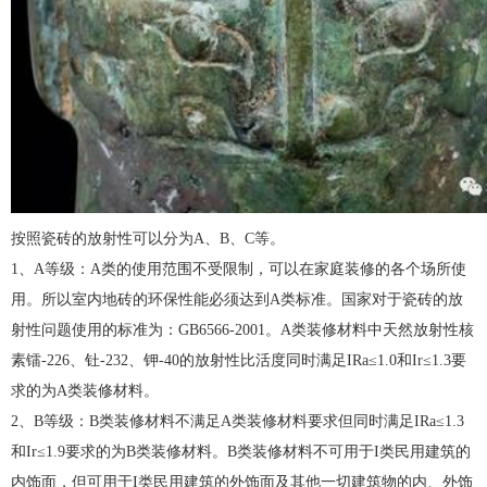
按照瓷砖的放射性可以分为A、B、C等。
1、A等级：A类的使用范围不受限制，可以在家庭装修的各个场所使
用。所以室内地砖的环保性能必须达到A类标准。国家对于瓷砖的放
射性问题使用的标准为：GB6566-2001。A类装修材料中天然放射性核
素镭-226、钍-232、钾-40的放射性比活度同时满足IRa≤1.0和Ir≤1.3要
求的为A类装修材料。
2、B等级：B类装修材料不满足A类装修材料要求但同时满足IRa≤1.3
和Ir≤1.9要求的为B类装修材料。B类装修材料不可用于I类民用建筑的
内饰面，但可用于I类民用建筑的外饰面及其他一切建筑物的内、外饰