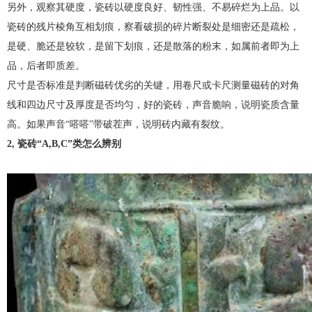
另外，观察其硬度，瓷砖以硬度良好、韧性强、不易碎烂为上品。以
瓷砖的残片棱角互相划痕，察看破损的碎片断裂处是细密还是疏松，
是硬、脆还是较软，是留下划痕，还是散落的粉末，如属前者即为上
品，后者即质差。
尺寸是否标准是判断磁砖优劣的关键，用卷尺或卡尺测量磁砖的对角
线和四边尺寸及厚度是否均匀，好的瓷砖，声音脆响，说明瓷质含量
高。如果声音“嗒嗒”带破茬声，说明砖内藏有裂纹。
2, 瓷砖“A,B,C”类怎么辨别