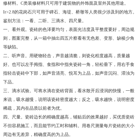
修材料。C类装修材料只可用于建筑物的外饰面及室外其他用途。
Ir>2.8的花岗石只可用于碑石、海堤、桥墩等人类很少涉及到的地方。
鉴别方法：一看、二听、三滴水、四尺量。
一、看外观。瓷砖的色泽要均匀，表面光洁度及平整度要好，周边规
则，图案完整，从一箱中抽出四五片察看有无色差、变形、缺棱少角
等缺陷。
二、听声音。用硬物轻击，声音越清脆，则瓷化程度越高，质量越
好。也可以左手拇指、食指和中指夹瓷砖一角，轻松垂下，用右手食
指轻击瓷砖中下部，如声音清亮、悦耳为上品，如声音沉闷、滞浊为
下品。
三、滴水试验。可将水滴在瓷砖背面，看水散开后浸润的快慢，一般
来说，吸水越慢，说明该瓷砖密度越大；反之，吸水越快，说明密度
稀疏，其内在品质以前者为优。
四、尺量。瓷砖边长的精确度越高，铺贴后的效果越好，买优质瓷砖
不但容易施工，而且能节约工时和辅料。用卷尺测量每片瓷砖的大小
周边有无差异，精确度高的为上品。